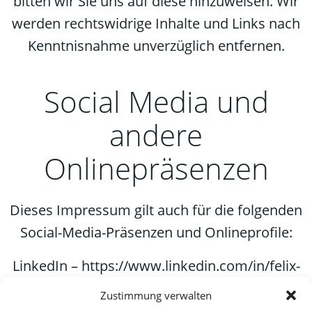
bitten wir Sie uns auf diese hinzuweisen. Wir
werden rechtswidrige Inhalte und Links nach
Kenntnisnahme unverzüglich entfernen.
Social Media und
andere
Onlinepräsenzen
Dieses Impressum gilt auch für die folgenden
Social-Media-Präsenzen und Onlineprofile:
LinkedIn – https://www.linkedin.com/in/felix-
range-1496a034b
Zustimmung verwalten